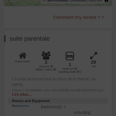
© OpenStreetMap Contributors |
MapLibre
Comment m'y rendre ? >
suite parentale
2
28
Guest room
1
persons
m2
bedroom
(Maxi:
2
pers.
)
including Suite
:1
La suite se trouve tout au bout de la maison, au
calme.
Vous y accéderez par une entrée privée donnant sur
Lire plus...
le grand salon.
Rooms and Equipment:
Un dressing dans un couloir d'accès à la chambre
Bedrooms
Bedroom(s): 1
vous permettra de ranger et suspendre vos
including
vêtements .