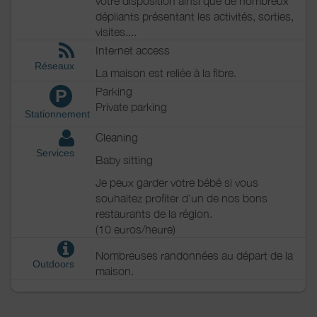
votre disposition ainsi que de nombreux
repassage sont accessibles à la
dépliants présentant les activités, sorties,
demande (4 euros /machine à
visites....
laver, la lessive bio est fournie)
Internet access
Heating / Air
Heating
conditioning
Réseaux
Wood stove
La maison est reliée à la fibre.
Parking
P
Outside
Shelter for bike
Private parking
Private garden
Stationnement
Garden
Cleaning
Garden Lounge
Services
Closed ground
Baby sitting
Shared closed
Je peux garder votre bébé si vous
ground
souhaitez profiter d'un de nos bons
Various
restaurants de la région.
le jardin est partagé avec la
(10 euros/heure)
propriétaire qui reste très discrète
lorsqu'elle a des hôtes!
Nombreuses randonnées au départ de la
Outdoors
maison.