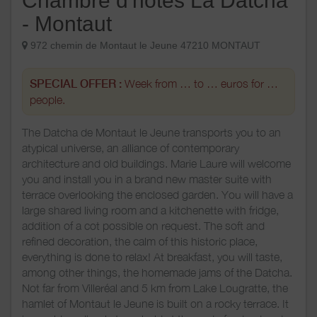
Chambre d'hôtes La Datcha
- Montaut
972 chemin de Montaut le Jeune 47210 MONTAUT
SPECIAL OFFER :
Week from … to … euros for …
people.
The Datcha de Montaut le Jeune transports you to an
atypical universe, an alliance of contemporary
architecture and old buildings. Marie Laure will welcome
you and install you in a brand new master suite with
terrace overlooking the enclosed garden. You will have a
large shared living room and a kitchenette with fridge,
addition of a cot possible on request. The soft and
refined decoration, the calm of this historic place,
everything is done to relax! At breakfast, you will taste,
among other things, the homemade jams of the Datcha.
Not far from Villeréal and 5 km from Lake Lougratte, the
hamlet of Montaut le Jeune is built on a rocky terrace. It