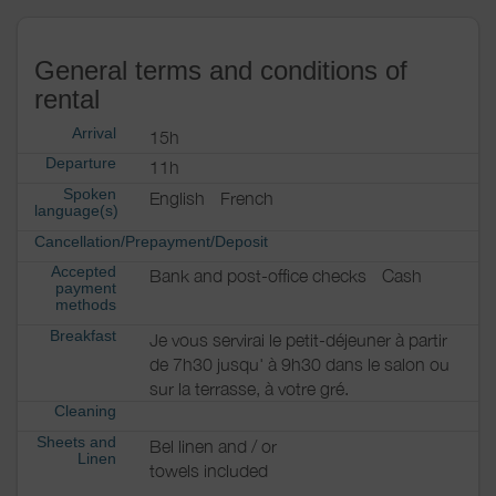
General terms and conditions of
rental
Arrival
15h
Departure
11h
Spoken
English
French
language(s)
Cancellation/Prepayment/Deposit
Accepted
Bank and post-office checks
Cash
payment
methods
Breakfast
Je vous servirai le petit-déjeuner à partir
de 7h30 jusqu' à 9h30 dans le salon ou
sur la terrasse, à votre gré.
Cleaning
Sheets and
Bel linen and / or
Linen
towels included