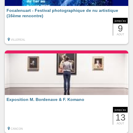
Focalenuart - Festival photographique de nu artistique
(16ème rencontre)
jusqu'au
9
AOUT
VILLEREAL
Exposition M. Bordenave & F. Komano
jusqu'au
13
AOUT
CANCON