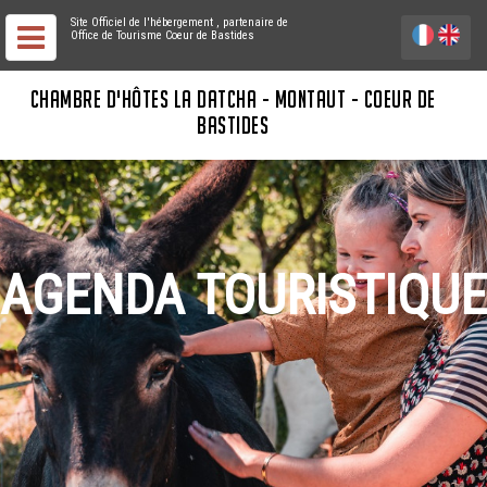
Site Officiel de l'hébergement
, partenaire de
Office de Tourisme Coeur de Bastides
CHAMBRE D'HÔTES LA DATCHA - MONTAUT - COEUR DE
BASTIDES
AGENDA TOURISTIQUE