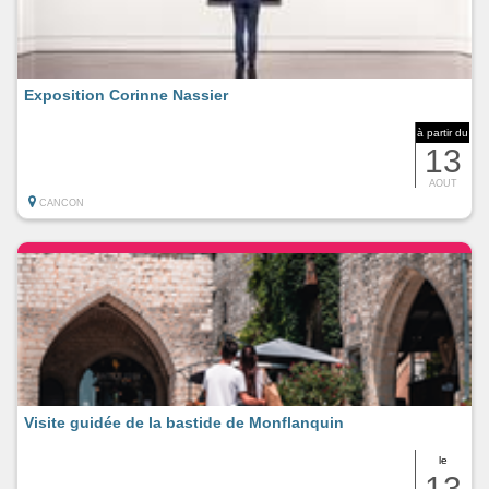
Exposition Corinne Nassier
à partir du
13
AOUT
CANCON
Visite guidée de la bastide de Monflanquin
le
13