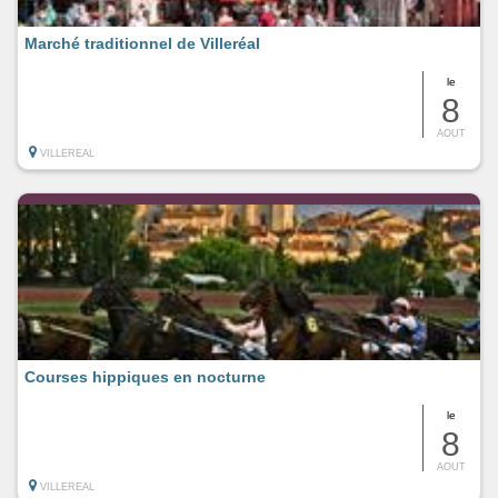
Marché traditionnel de Villeréal
le
8
AOUT
VILLEREAL
Courses hippiques en nocturne
le
8
AOUT
VILLEREAL