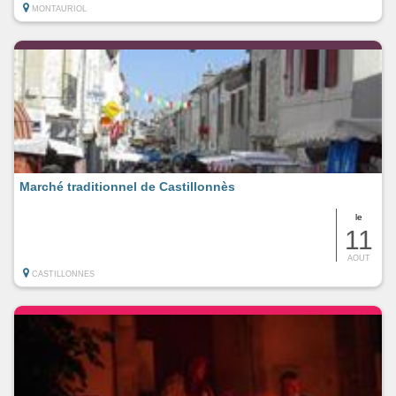
MONTAURIOL
Marché traditionnel de Castillonnès
le
11
AOUT
CASTILLONNES