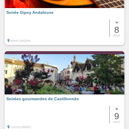
Soirée Gipsy Andalouse
le
8
AOUT
MONFLANQUIN
Soirées gourmandes de Castillonnès
le
9
AOUT
CASTILLONNES