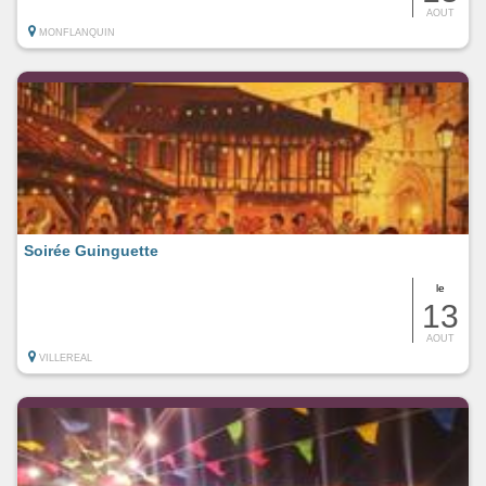
AOUT
MONFLANQUIN
Soirée Guinguette
le
13
AOUT
VILLEREAL