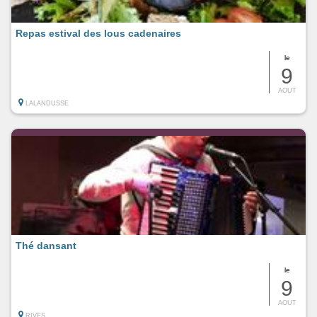
Repas estival des lous cadenaires
le
9
AOUT
LALANDUSSE
Thé dansant
le
9
AOUT
RIVES