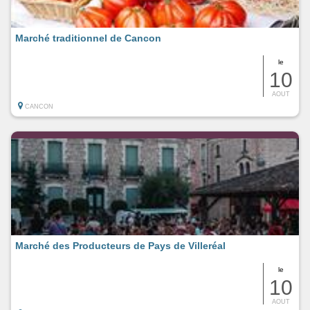
Marché traditionnel de Cancon
le
10
AOUT
CANCON
Marché des Producteurs de Pays de Villeréal
le
10
AOUT