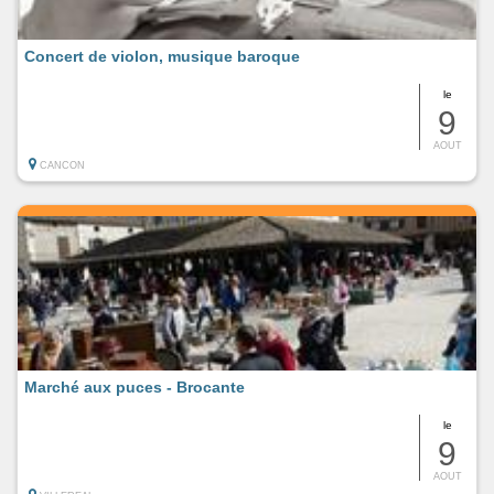
Concert de violon, musique baroque
le
9
AOUT
CANCON
Marché aux puces - Brocante
le
9
AOUT