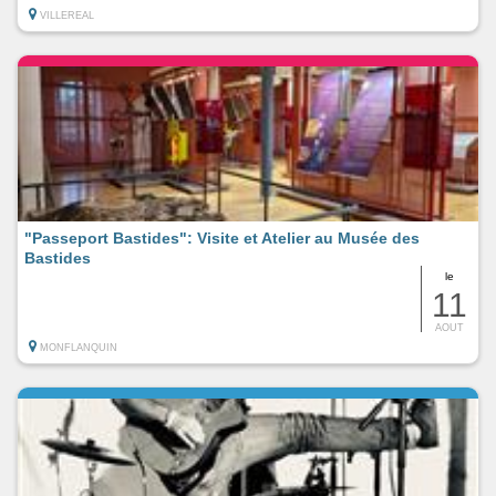
VILLEREAL
"Passeport Bastides": Visite et Atelier au Musée des
Bastides
le
11
AOUT
MONFLANQUIN